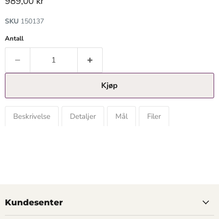
Gjeldende pris
989,00 kr
SKU
150137
Antall
Kjøp
Beskrivelse
Detaljer
Mål
Filer
Kundesenter