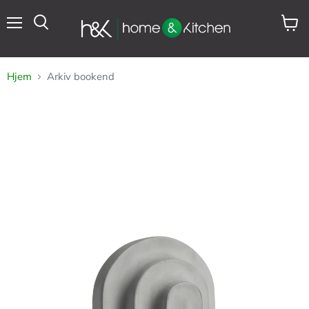
Meny
Se
Søk
handl
Hjem
Arkiv bookend