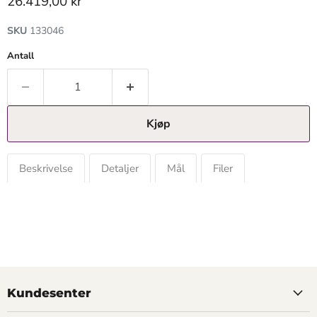
Gjeldende pris
26.419,00 kr
SKU
133046
Antall
Kjøp
Beskrivelse
Detaljer
Mål
Filer
Kundesenter