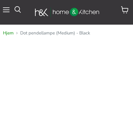
Meny
Se
Søk
handl
Hjem
Dot pendellampe (Medium) - Black