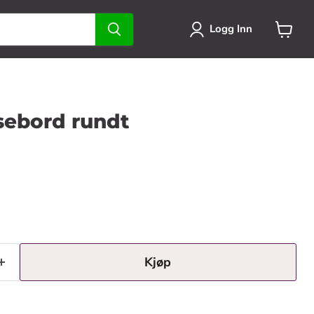
Logg Inn
Se
handlek
sebord rundt
Kjøp