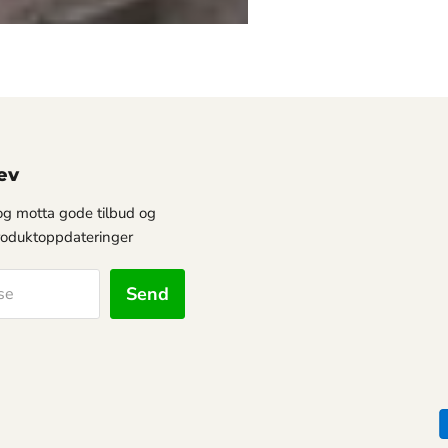
ev
g motta gode tilbud og
oduktoppdateringer
Send
se