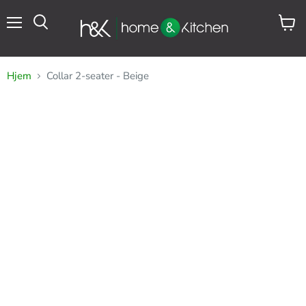
Meny
Se
Søk
handl
Hjem
Collar 2-seater - Beige