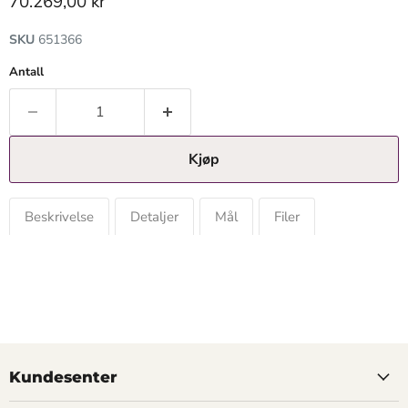
Gjeldende pris
70.269,00 kr
SKU
651366
Antall
Kjøp
Beskrivelse
Detaljer
Mål
Filer
Kundesenter