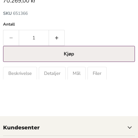
Gjeldende pris
70.269,00 kr
SKU
651366
Antall
Kjøp
Beskrivelse
Detaljer
Mål
Filer
Kundesenter