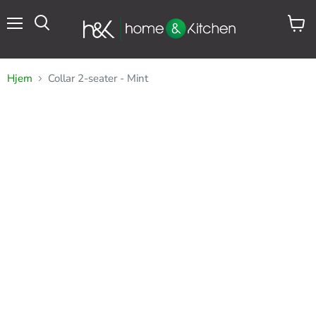
Meny
Se
Søk
handl
Hjem
Collar 2-seater - Mint