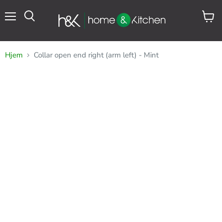
Meny
Se
Søk
handl
Hjem
Collar open end right (arm left) - Mint