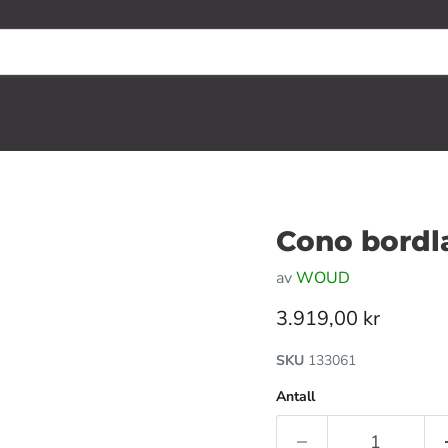
Cono bord
av
WOUD
Gjeldende pris
3.919,00 kr
SKU
133061
Antall