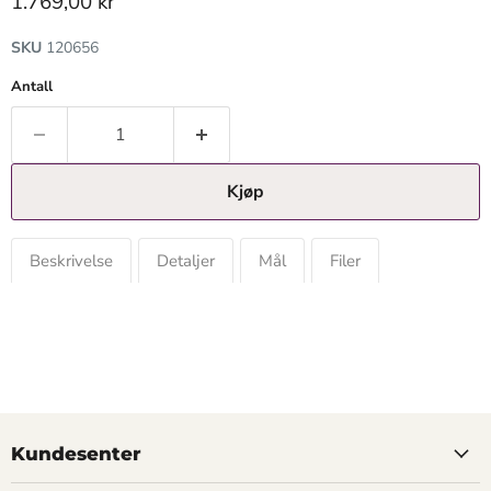
Gjeldende pris
1.769,00 kr
SKU
120656
Antall
Kjøp
Beskrivelse
Detaljer
Mål
Filer
Kundesenter