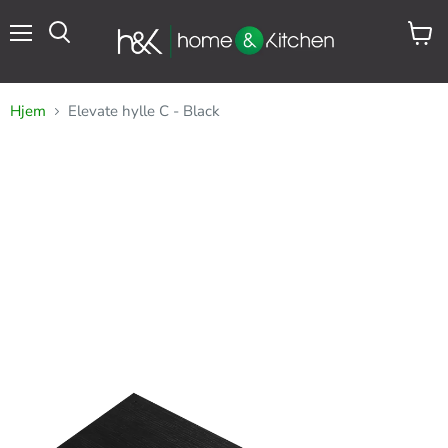
Meny
Se
Søk
handl
Hjem
Elevate hylle C - Black