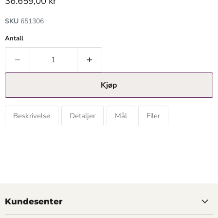
Gjeldende pris
36.659,00 kr
SKU
651306
Antall
Kjøp
Beskrivelse
Detaljer
Mål
Filer
Kundesenter