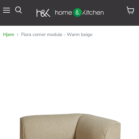
Meny
Se
Søk
handl
Hjem
Flora corner module - Warm beige