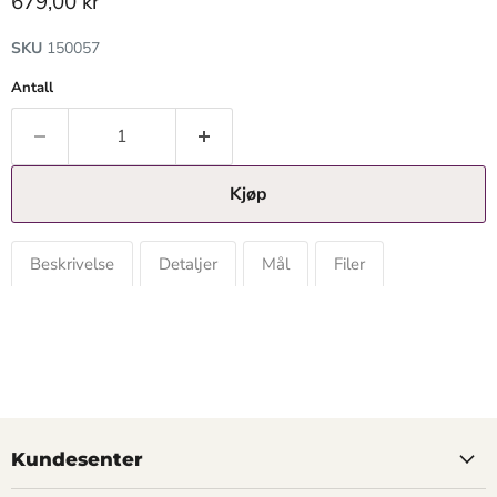
Gjeldende pris
679,00 kr
SKU
150057
Antall
Kjøp
Beskrivelse
Detaljer
Mål
Filer
Kundesenter