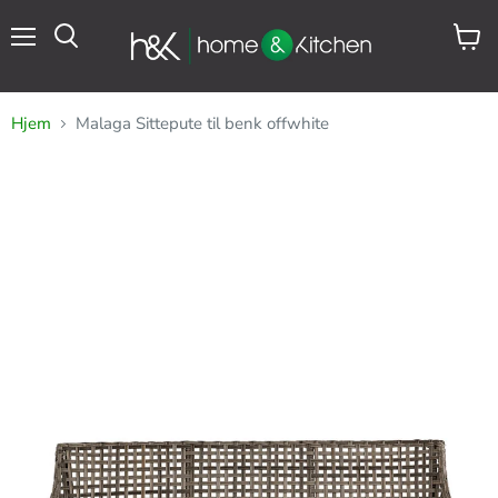
Meny
Se
Søk
handl
Hjem
Malaga Sittepute til benk offwhite