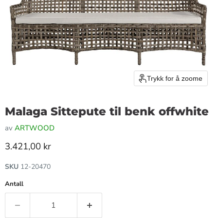
Trykk for å zoome
Malaga Sittepute til benk offwhite
av
ARTWOOD
Gjeldende pris
3.421,00 kr
SKU
12-20470
Antall