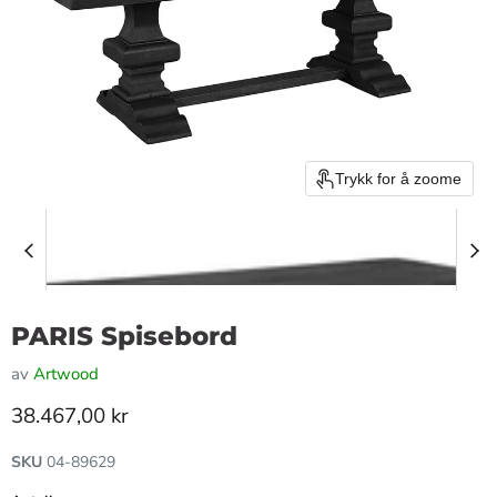
Trykk for å zoome
PARIS Spisebord
av
Artwood
Gjeldende pris
38.467,00 kr
SKU
04-89629