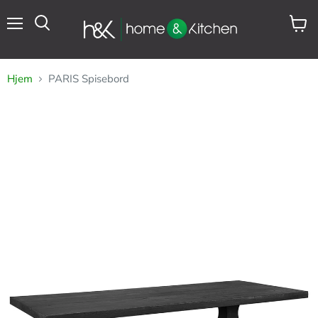
Meny
Se
Søk
handl
Hjem
PARIS Spisebord