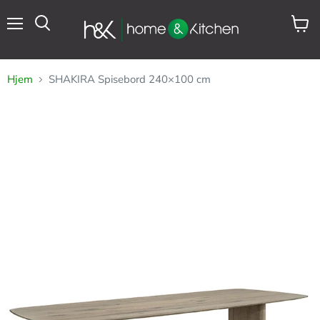
Meny
Se
Søk
handl
Hjem
SHAKIRA Spisebord 240×100 cm