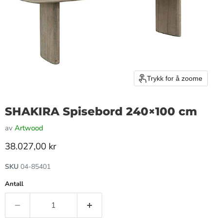
Trykk for å zoome
SHAKIRA Spisebord 240×100 cm
av
Artwood
Gjeldende pris
38.027,00 kr
SKU
04-85401
Antall