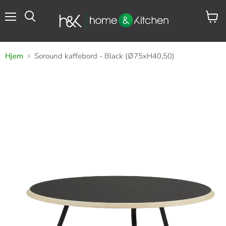
Meny
Se
Søk
handl
Hjem
Soround kaffebord - Black (Ø75xH40,50)