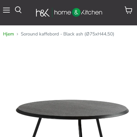
Meny
Se
Søk
handl
Hjem
Soround kaffebord - Black ash (Ø75xH44,50)