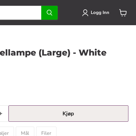
Logg Inn
Se
handlek
ellampe (Large) - White
Kjøp
ljer
Mål
Filer