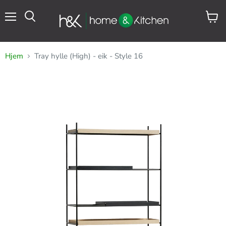
Meny
Se
Søk
handl
Hjem
Tray hylle (High) - eik - Style 16