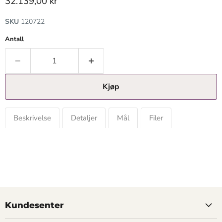
Gjeldende pris
32.139,00 kr
SKU
120722
Antall
Kjøp
Beskrivelse
Detaljer
Mål
Filer
Kundesenter