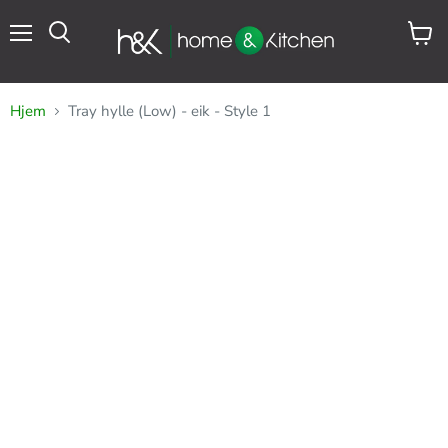
Meny
Se
Søk
handl
Hjem
Tray hylle (Low) - eik - Style 1