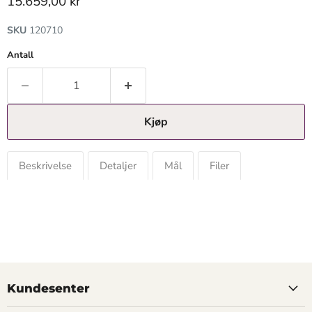
Gjeldende pris
15.659,00 kr
SKU
120710
Antall
Kjøp
Beskrivelse
Detaljer
Mål
Filer
Kundesenter