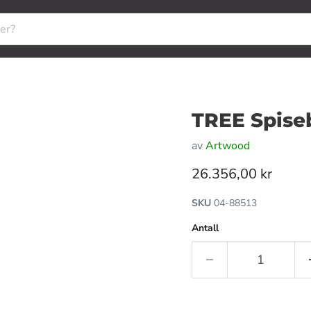
TREE Spise
av
Artwood
Gjeldende pris
26.356,00 kr
SKU
04-88513
Antall