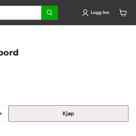
Logg Inn
Se
handlek
bord
Kjøp